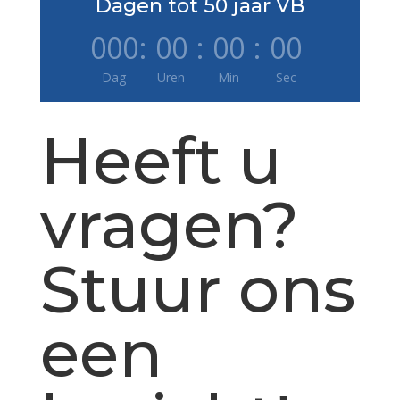
Dagen tot 50 jaar VB
000
:
00
:
00
:
00
Dag
Uren
Min
Sec
Heeft u
vragen?
Stuur ons
een