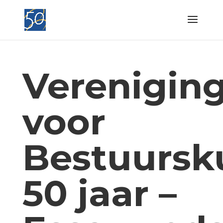
Verenigin
voor
Bestuursk
50 jaar –